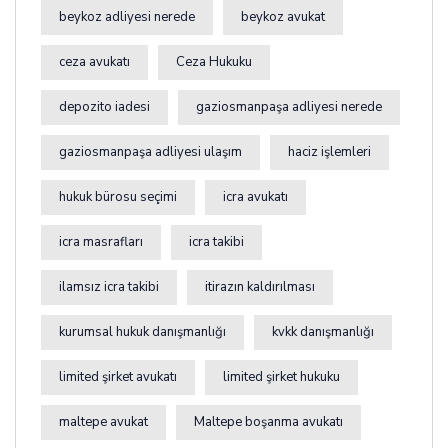
beykoz adliyesi nerede
beykoz avukat
ceza avukatı
Ceza Hukuku
depozito iadesi
gaziosmanpaşa adliyesi nerede
gaziosmanpaşa adliyesi ulaşım
haciz işlemleri
hukuk bürosu seçimi
icra avukatı
icra masrafları
icra takibi
ilamsız icra takibi
itirazın kaldırılması
kurumsal hukuk danışmanlığı
kvkk danışmanlığı
limited şirket avukatı
limited şirket hukuku
maltepe avukat
Maltepe boşanma avukatı