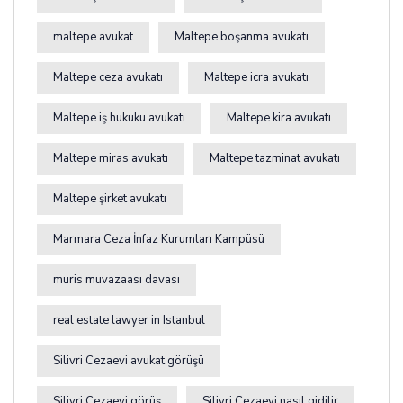
maltepe avukat
Maltepe boşanma avukatı
Maltepe ceza avukatı
Maltepe icra avukatı
Maltepe iş hukuku avukatı
Maltepe kira avukatı
Maltepe miras avukatı
Maltepe tazminat avukatı
Maltepe şirket avukatı
Marmara Ceza İnfaz Kurumları Kampüsü
muris muvazaası davası
real estate lawyer in Istanbul
Silivri Cezaevi avukat görüşü
Silivri Cezaevi görüş
Silivri Cezaevi nasıl gidilir