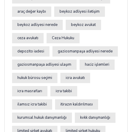
araç değer kaybı
beykoz adliyesi iletişim
beykoz adliyesi nerede
beykoz avukat
ceza avukatı
Ceza Hukuku
depozito iadesi
gaziosmanpaşa adliyesi nerede
gaziosmanpaşa adliyesi ulaşım
haciz işlemleri
hukuk bürosu seçimi
icra avukatı
icra masrafları
icra takibi
ilamsız icra takibi
itirazın kaldırılması
kurumsal hukuk danışmanlığı
kvkk danışmanlığı
limited şirket avukatı
limited şirket hukuku