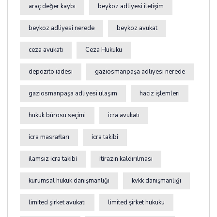
araç değer kaybı
beykoz adliyesi iletişim
beykoz adliyesi nerede
beykoz avukat
ceza avukatı
Ceza Hukuku
depozito iadesi
gaziosmanpaşa adliyesi nerede
gaziosmanpaşa adliyesi ulaşım
haciz işlemleri
hukuk bürosu seçimi
icra avukatı
icra masrafları
icra takibi
ilamsız icra takibi
itirazın kaldırılması
kurumsal hukuk danışmanlığı
kvkk danışmanlığı
limited şirket avukatı
limited şirket hukuku