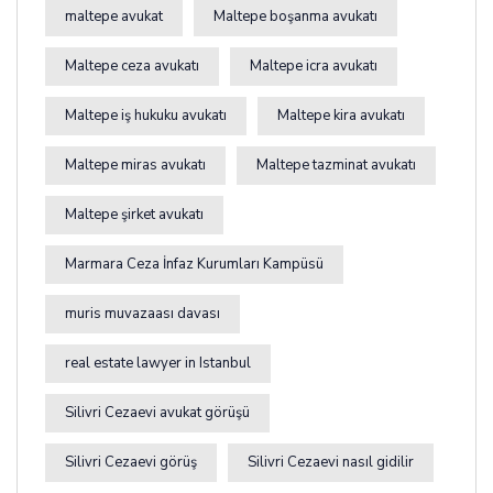
maltepe avukat
Maltepe boşanma avukatı
Maltepe ceza avukatı
Maltepe icra avukatı
Maltepe iş hukuku avukatı
Maltepe kira avukatı
Maltepe miras avukatı
Maltepe tazminat avukatı
Maltepe şirket avukatı
Marmara Ceza İnfaz Kurumları Kampüsü
muris muvazaası davası
real estate lawyer in Istanbul
Silivri Cezaevi avukat görüşü
Silivri Cezaevi görüş
Silivri Cezaevi nasıl gidilir