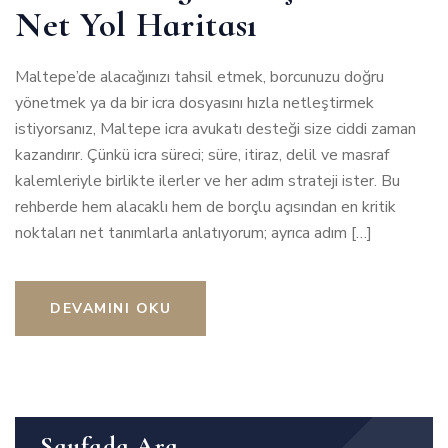
Net Yol Haritası
Maltepe’de alacağınızı tahsil etmek, borcunuzu doğru
yönetmek ya da bir icra dosyasını hızla netleştirmek
istiyorsanız, Maltepe icra avukatı desteği size ciddi zaman
kazandırır. Çünkü icra süreci; süre, itiraz, delil ve masraf
kalemleriyle birlikte ilerler ve her adım strateji ister. Bu
rehberde hem alacaklı hem de borçlu açısından en kritik
noktaları net tanımlarla anlatıyorum; ayrıca adım […]
DEVAMINI OKU
Sayfada Ara