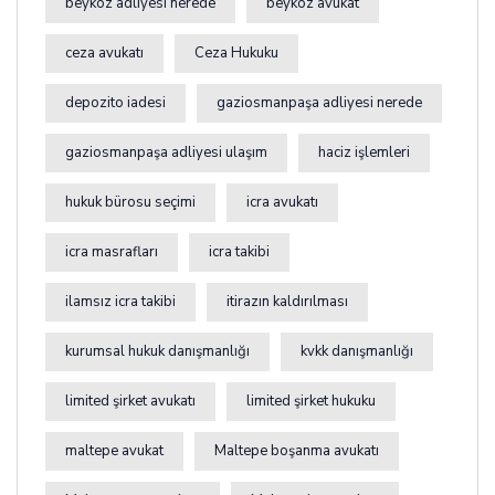
beykoz adliyesi nerede
beykoz avukat
ceza avukatı
Ceza Hukuku
depozito iadesi
gaziosmanpaşa adliyesi nerede
gaziosmanpaşa adliyesi ulaşım
haciz işlemleri
hukuk bürosu seçimi
icra avukatı
icra masrafları
icra takibi
ilamsız icra takibi
itirazın kaldırılması
kurumsal hukuk danışmanlığı
kvkk danışmanlığı
limited şirket avukatı
limited şirket hukuku
maltepe avukat
Maltepe boşanma avukatı