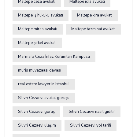
Maltepe ceza avukatı
Maltepe icra avukatı
Maltepe iş hukuku avukatı
Maltepe kira avukatı
Maltepe miras avukatı
Maltepe tazminat avukatı
Maltepe şirket avukatı
Marmara Ceza İnfaz Kurumları Kampüsü
muris muvazaası davası
real estate lawyer in Istanbul
Silivri Cezaevi avukat görüşü
Silivri Cezaevi görüş
Silivri Cezaevi nasıl gidilir
Silivri Cezaevi ulaşım
Silivri Cezaevi yol tarifi