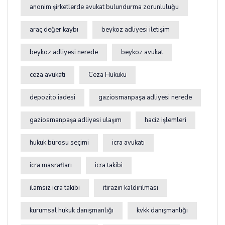
anonim şirketlerde avukat bulundurma zorunluluğu
araç değer kaybı
beykoz adliyesi iletişim
beykoz adliyesi nerede
beykoz avukat
ceza avukatı
Ceza Hukuku
depozito iadesi
gaziosmanpaşa adliyesi nerede
gaziosmanpaşa adliyesi ulaşım
haciz işlemleri
hukuk bürosu seçimi
icra avukatı
icra masrafları
icra takibi
ilamsız icra takibi
itirazın kaldırılması
kurumsal hukuk danışmanlığı
kvkk danışmanlığı