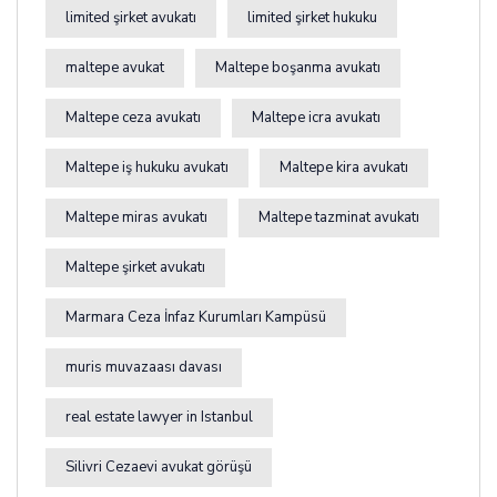
limited şirket avukatı
limited şirket hukuku
maltepe avukat
Maltepe boşanma avukatı
Maltepe ceza avukatı
Maltepe icra avukatı
Maltepe iş hukuku avukatı
Maltepe kira avukatı
Maltepe miras avukatı
Maltepe tazminat avukatı
Maltepe şirket avukatı
Marmara Ceza İnfaz Kurumları Kampüsü
muris muvazaası davası
real estate lawyer in Istanbul
Silivri Cezaevi avukat görüşü