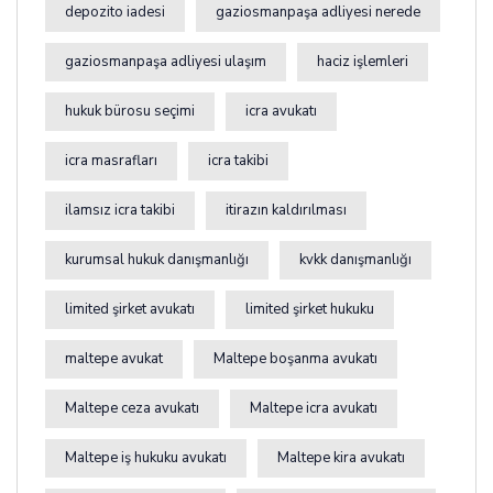
depozito iadesi
gaziosmanpaşa adliyesi nerede
gaziosmanpaşa adliyesi ulaşım
haciz işlemleri
hukuk bürosu seçimi
icra avukatı
icra masrafları
icra takibi
ilamsız icra takibi
itirazın kaldırılması
kurumsal hukuk danışmanlığı
kvkk danışmanlığı
limited şirket avukatı
limited şirket hukuku
maltepe avukat
Maltepe boşanma avukatı
Maltepe ceza avukatı
Maltepe icra avukatı
Maltepe iş hukuku avukatı
Maltepe kira avukatı