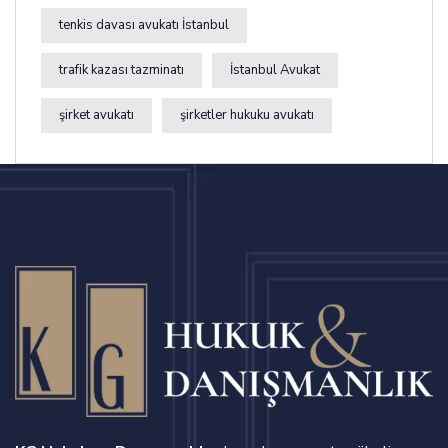
tenkis davası avukatı İstanbul
trafik kazası tazminatı
İstanbul Avukat
şirket avukatı
şirketler hukuku avukatı