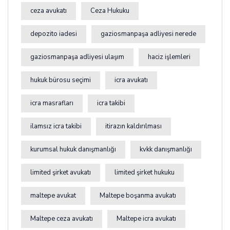
ceza avukatı
Ceza Hukuku
depozito iadesi
gaziosmanpaşa adliyesi nerede
gaziosmanpaşa adliyesi ulaşım
haciz işlemleri
hukuk bürosu seçimi
icra avukatı
icra masrafları
icra takibi
ilamsız icra takibi
itirazın kaldırılması
kurumsal hukuk danışmanlığı
kvkk danışmanlığı
limited şirket avukatı
limited şirket hukuku
maltepe avukat
Maltepe boşanma avukatı
Maltepe ceza avukatı
Maltepe icra avukatı