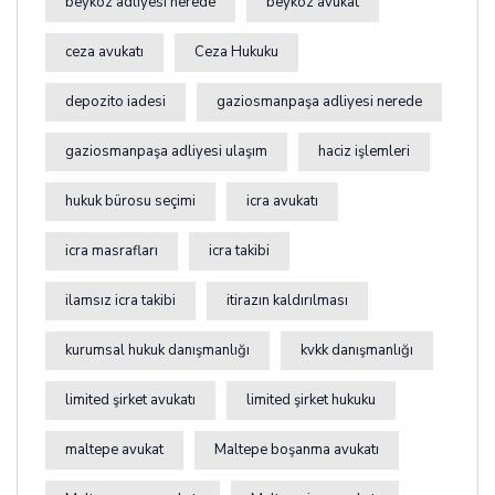
beykoz adliyesi nerede
beykoz avukat
ceza avukatı
Ceza Hukuku
depozito iadesi
gaziosmanpaşa adliyesi nerede
gaziosmanpaşa adliyesi ulaşım
haciz işlemleri
hukuk bürosu seçimi
icra avukatı
icra masrafları
icra takibi
ilamsız icra takibi
itirazın kaldırılması
kurumsal hukuk danışmanlığı
kvkk danışmanlığı
limited şirket avukatı
limited şirket hukuku
maltepe avukat
Maltepe boşanma avukatı