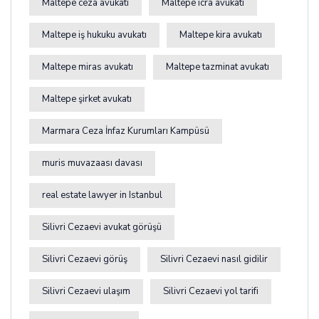
Maltepe ceza avukatı
Maltepe icra avukatı
Maltepe iş hukuku avukatı
Maltepe kira avukatı
Maltepe miras avukatı
Maltepe tazminat avukatı
Maltepe şirket avukatı
Marmara Ceza İnfaz Kurumları Kampüsü
muris muvazaası davası
real estate lawyer in Istanbul
Silivri Cezaevi avukat görüşü
Silivri Cezaevi görüş
Silivri Cezaevi nasıl gidilir
Silivri Cezaevi ulaşım
Silivri Cezaevi yol tarifi