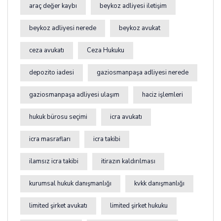
araç değer kaybı
beykoz adliyesi iletişim
beykoz adliyesi nerede
beykoz avukat
ceza avukatı
Ceza Hukuku
depozito iadesi
gaziosmanpaşa adliyesi nerede
gaziosmanpaşa adliyesi ulaşım
haciz işlemleri
hukuk bürosu seçimi
icra avukatı
icra masrafları
icra takibi
ilamsız icra takibi
itirazın kaldırılması
kurumsal hukuk danışmanlığı
kvkk danışmanlığı
limited şirket avukatı
limited şirket hukuku