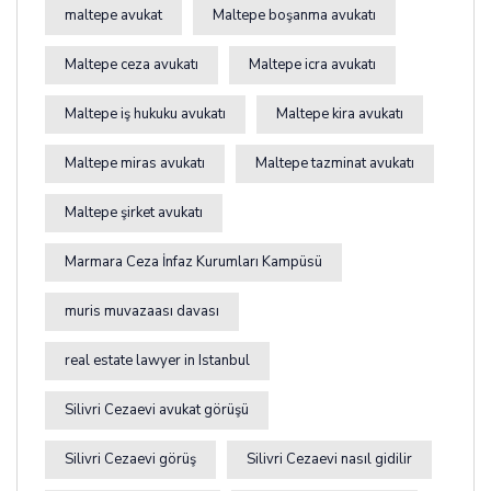
maltepe avukat
Maltepe boşanma avukatı
Maltepe ceza avukatı
Maltepe icra avukatı
Maltepe iş hukuku avukatı
Maltepe kira avukatı
Maltepe miras avukatı
Maltepe tazminat avukatı
Maltepe şirket avukatı
Marmara Ceza İnfaz Kurumları Kampüsü
muris muvazaası davası
real estate lawyer in Istanbul
Silivri Cezaevi avukat görüşü
Silivri Cezaevi görüş
Silivri Cezaevi nasıl gidilir