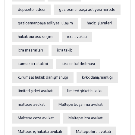
depozito iadesi
gaziosmanpaşa adliyesi nerede
gaziosmanpaşa adliyesi ulaşım
haciz işlemleri
hukuk bürosu seçimi
icra avukatı
icra masrafları
icra takibi
ilamsız icra takibi
itirazın kaldırılması
kurumsal hukuk danışmanlığı
kvkk danışmanlığı
limited şirket avukatı
limited şirket hukuku
maltepe avukat
Maltepe boşanma avukatı
Maltepe ceza avukatı
Maltepe icra avukatı
Maltepe iş hukuku avukatı
Maltepe kira avukatı