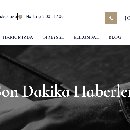
(
kuk.av.tr
Hafta içi 9.00 - 17.00
HAKKIMIZDA
BIREYSEL
KURUMSAL
BLOG
on Dakika Haberle