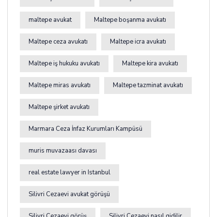
maltepe avukat
Maltepe boşanma avukatı
Maltepe ceza avukatı
Maltepe icra avukatı
Maltepe iş hukuku avukatı
Maltepe kira avukatı
Maltepe miras avukatı
Maltepe tazminat avukatı
Maltepe şirket avukatı
Marmara Ceza İnfaz Kurumları Kampüsü
muris muvazaası davası
real estate lawyer in Istanbul
Silivri Cezaevi avukat görüşü
Silivri Cezaevi görüş
Silivri Cezaevi nasıl gidilir