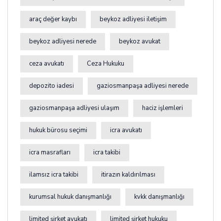
araç değer kaybı
beykoz adliyesi iletişim
beykoz adliyesi nerede
beykoz avukat
ceza avukatı
Ceza Hukuku
depozito iadesi
gaziosmanpaşa adliyesi nerede
gaziosmanpaşa adliyesi ulaşım
haciz işlemleri
hukuk bürosu seçimi
icra avukatı
icra masrafları
icra takibi
ilamsız icra takibi
itirazın kaldırılması
kurumsal hukuk danışmanlığı
kvkk danışmanlığı
limited şirket avukatı
limited şirket hukuku